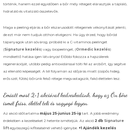
történik, hanem ezzel egyidőben a bőr mély rétegeit elárasztják a tápláló,
hidratáló és vitalizáló összetevők.
Maga a peeling eljárás a bőr elszarusodott rétegeinek vékonyítását jelenti,
de ezt már nem tudjuk otthon elvégezni. Ha úgy érzed, hogy bőröd
tápanyagok után sóvárog, próbáld ki a C-vitaminos peelinget
(
Signature kezelés
) vagy biopeelinget, (
Ormedic kezelés
)
mindkettő hatása igen látványos! Előbbi fokozza a hajszálerek
regenerációját, utóbbi pedig antioxidánssal tölti fel az arcbőrt, így segítve
az ellenálló képességét. A tél folyamán az időjárás miatt (csípős hideg,
erős szél, fűtés) bőrünk felső rétege megvastagszik, fakó élettelen lesz.
Emiatt most
2+1 akcióval
kedveskedünk, hogy az Ön bőre
ismét friss, élettel teli és ragyogó legyen.
Az akció időtartalma
május 25-junius 25-ig
tart. A jobb eredmény
érdekében a kezeléseket 2 hetente ismételjük. Az akció
2 db
Signature
lift
egyösszegű kifitesésénél vehető igénybe.
+1 Ajándék kezelés