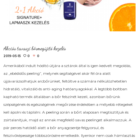
Akciós tavaszi bőrmegújító kezelés
2019-05-15
0
0
Amerikából indult hódító útjára a sztárok által is igen kedvelt megoldás,
az „ebédidős peeling”, melynek segítségével akár fél óra alatt
újjávarázsolhatjuk arcbőrünket, feltöltve a számára nélkülözhetetlen
hidratáló, vitalizáló és anti-aging hatóanyagokkal. A legtöbb boltban
kapható termék általában a bőr felszínét kezeli, azonban bőrünk
szépségének és egészségének megőrzése érdekében a mélyebb rétegeket
kell ápolni és táplálni. A peeling során a bőrt alaposan megtisztítjuk és
zsírtalanítjuk, majd az annak megfelelő savas peelinget alkalmazzuk. A
pár perces hatóidő alatt a bőr anyagcseréje felgyorsul, és
felszívóképessége többszörösére emelkedik. Ilyenkor nem csak hámlasztás