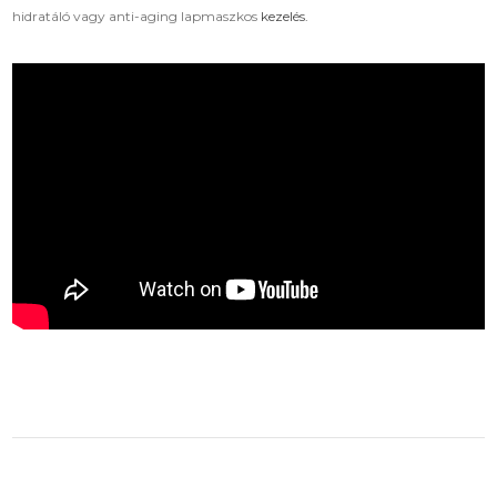
hidratáló vagy anti-aging lapmaszkos
kezelés.