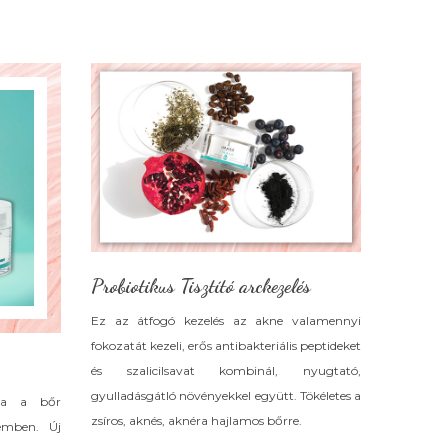
Probiotikus Tisztító arckezelés
Ez az átfogó kezelés az akne valamennyi
fokozatát kezeli, erős antibakteriális peptideket
és szalicilsavat kombinál, nyugtató,
gyulladásgátló növényekkel együtt. Tökéletes a
atja a bőr
zsíros, aknés, aknéra hajlamos bőrre.
zemben. Új