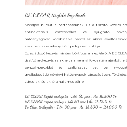
BE CLEAR tisztító kezelések
Mondjon búcsút a pattanásoknak. Ez a tisztító kezelés er
antibakteriális összetevőket és nyugtató növén
hatóanyagokat kombinálva harcol az aknés elváltozásokk
szemben, az érzékeny bőrt pedig nem irritálja.
Ez az átfogó kezelés minden bőrtípusra megfelelő. A BE CLE
tisztító arckezelés az akne valamennyi fokozatára ajánlott, er
benzoil-peroxidot és szalicilsavat vet be, nyugta
gyulladásgátló növényi hatóanyagok társaságában. Tökéletes
zsíros, aknés, aknéra hajlamos bőrre.
BE CLEAR tisztító arckezelés >
Idő: 50 perc | Ár: 16.800 Ft
BE CLEAR tisztító peeling >
Idő:50 perc | Ár: 18.800 Ft
Be Clear tinikezelés >
Idő: 30 perc | Ár: 18.800 – 24.000 Ft