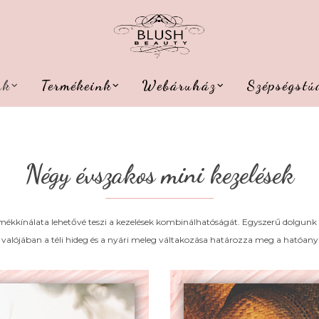
nk
Termékeink
Webáruház
Szépségstú
Négy évszakos mini kezelések
termékkínálata lehetővé teszi a kezelések kombinálhatóságát. Egyszerű dolgu
 valójában a téli hideg és a nyári meleg váltakozása határozza meg a hatóany