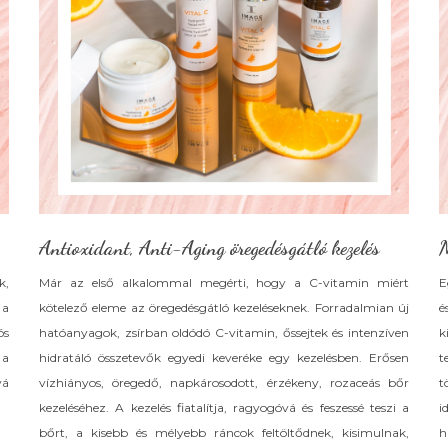
Antioxidant, Anti-Aging öregedésgátló kezelés
M
k,
Már az első alkalommal megérti, hogy a C-vitamin miért
E
 a
kötelező eleme az öregedésgátló kezeléseknek. Forradalmian új
é
ós
hatóanyagok, zsírban oldódó C-vitamin, őssejtek és intenzíven
k
 a
hidratáló összetevők egyedi keveréke egy kezelésben. Erősen
t
vá
vízhiányos, öregedő, napkárosodott, érzékeny, rozaceás bőr
t
kezeléséhez. A kezelés fiatalítja, ragyogóvá és feszessé teszi a
i
bőrt, a kisebb és mélyebb ráncok feltöltődnek, kisimulnak,
h