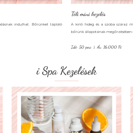
Téli mini kezelés
dásnak indulhat. Bőrünket tápláló
A kinti hideg és a szoba száraz m
bőrünk állapotának megőrzésében é
Idő: 50 perc | Ár: 16.000 Ft
i Spa Kezelések