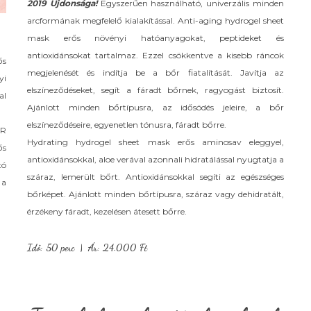
2019 Újdonsága!
Egyszerűen használható, univerzális minden
arcformának megfelelő kialakítással. Anti-aging hydrogel sheet
mask erős növényi hatóanyagokat, peptideket és
antioxidánsokat tartalmaz. Ezzel csökkentve a kisebb ráncok
ős
megjelenését és indítja be a bőr fiatalítását. Javítja az
yi
elszíneződéseket, segít a fáradt bőrnek, ragyogást biztosít.
al
Ajánlott minden bőrtípusra, az idősödés jeleire, a bőr
elszíneződéseire, egyenetlen tónusra, fáradt bőrre.
AR
Hydrating hydrogel sheet mask erős aminosav eleggyel,
ős
antioxidánsokkal, aloe verával azonnali hidratálással nyugtatja a
tó
száraz, lemerült bőrt. Antioxidánsokkal segíti az egészséges
 a
bőrképet. Ajánlott minden bőrtípusra, száraz vagy dehidratált,
érzékeny fáradt, kezelésen átesett bőrre.
Idő: 50 perc | Ár: 24.000 Ft