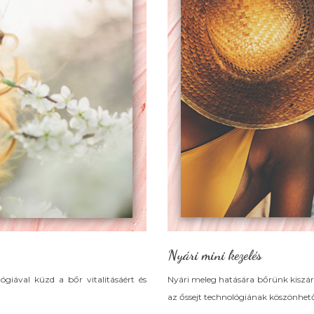
Nyári mini kezelés
ógiával küzd a bőr vitalitásáért és
Nyári meleg hatására bőrünk kiszárad
.
az őssejt technológiának köszönhetőe