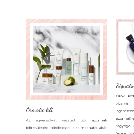
Signatur
Örök ked
vitamin 
Ormedic lift
legerőseb
azonnali 
Az egyensúlyát vesztett bőr azonnali
ragyogó l
felfrissülésére tökéletesen alkalmazható akár
fekete na