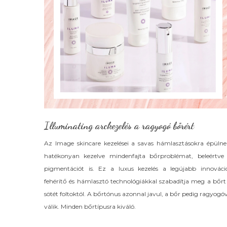
Illuminating arckezelés a ragyogó bőrért
Az Image skincare kezelései a savas hámlasztásokra épülne
hatékonyan kezelve mindenfajta bőrproblémat, beleértve
pigmentációt is. Ez a luxus kezelés a legújabb innováci
fehérítő és hámlasztó technológiákkal szabadítja meg a bőrt
sötét foltoktól. A bőrtónus azonnal javul, a bőr pedig ragyogó
válik. Minden bőrtípusra kiváló.