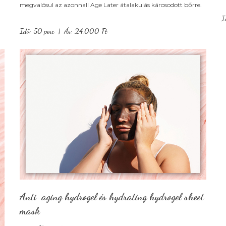
megvalósul az azonnali Age Later átalakulás károsodott bőrre.
I
Idő: 50 perc | Ár: 24.000 Ft
Anti-aging hydrogel és hydrating hydrogel sheet
mask