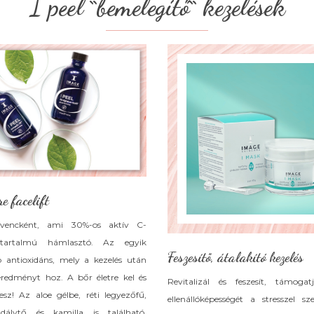
I peel ``bemelegítő`` kezelések
e facelift
vencként, ami 30%-os aktív C-
tartalmú hámlasztó. Az egyik
Feszesítő, átalakító kezelés
b antioxidáns, mely a kezelés után
eredményt hoz. A bőr életre kel és
Revitalizál és feszesít, támog
esz! Az aloe gélbe, réti legyezőfű,
ellenállóképességét a stresszel s
dálytő és kamilla is található.